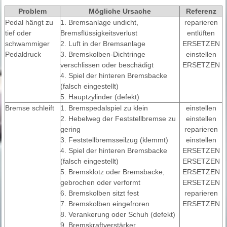
Problem
Mögliche Ursache
Referenz
Pedal hängt zu
1. Bremsanlage undicht,
reparieren
tief oder
Bremsflüssigkeitsverlust
entlüften
schwammiger
2. Luft in der Bremsanlage
ERSETZEN
Pedaldruck
3. Bremskolben-Dichtringe
einstellen
verschlissen oder beschädigt
ERSETZEN
4. Spiel der hinteren Bremsbacke
(falsch eingestellt)
5. Hauptzylinder (defekt)
Bremse schleift
1. Bremspedalspiel zu klein
einstellen
2. Hebelweg der Feststellbremse zu
einstellen
gering
reparieren
3. Feststellbremsseilzug (klemmt)
einstellen
4. Spiel der hinteren Bremsbacke
ERSETZEN
(falsch eingestellt)
ERSETZEN
5. Bremsklotz oder Bremsbacke,
ERSETZEN
gebrochen oder verformt
ERSETZEN
6. Bremskolben sitzt fest
reparieren
7. Bremskolben eingefroren
ERSETZEN
8. Verankerung oder Schuh (defekt)
9. Bremskraftverstärker,