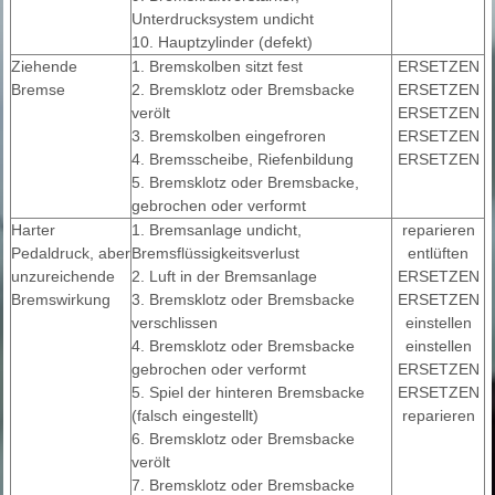
Unterdrucksystem undicht
10. Hauptzylinder (defekt)
Ziehende
1. Bremskolben sitzt fest
ERSETZEN
Bremse
2. Bremsklotz oder Bremsbacke
ERSETZEN
verölt
ERSETZEN
3. Bremskolben eingefroren
ERSETZEN
4. Bremsscheibe, Riefenbildung
ERSETZEN
5. Bremsklotz oder Bremsbacke,
gebrochen oder verformt
Harter
1. Bremsanlage undicht,
reparieren
Pedaldruck, aber
Bremsflüssigkeitsverlust
entlüften
unzureichende
2. Luft in der Bremsanlage
ERSETZEN
Bremswirkung
3. Bremsklotz oder Bremsbacke
ERSETZEN
verschlissen
einstellen
4. Bremsklotz oder Bremsbacke
einstellen
gebrochen oder verformt
ERSETZEN
5. Spiel der hinteren Bremsbacke
ERSETZEN
(falsch eingestellt)
reparieren
6. Bremsklotz oder Bremsbacke
verölt
7. Bremsklotz oder Bremsbacke