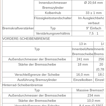
Innendurchmesser
Ø 20,64 mm
Bremszylinder
Kolbenhub
33 ± 1 mm
Flüssigkeitsstandschalter
Im Ausgleichbehäl
verbaut
Bremskraftverstärker
Typ
9" Einfach
Verstärkungsverhältnis
7,5 : 1
VORDERE-SCHEIBENBREMSE
13 in
14 
Typ
Innenbelüftete
Innenbel
Bremsscheibe
Bremss
Außendurchmesser der Bremsscheibe
241 mm
256
Stärke der Bremsscheibe
18 mm
20 
(0,787
Verschleißgrenze der Scheibe
16,0 mm
18,0
Ausführung Bremszylinder
Einzelkolben
Einzel
Hinterrad-Scheibenbremse
Typ
Massive Bremssche
Außendurchmesser der Bremsscheibe
234 mm
Stärke der Bremsscheibe
10,0 mm
Verschleißgrenze der Scheibe
8,4 mm (0,3307 i