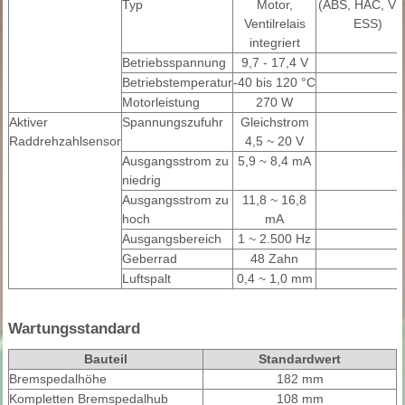
Typ
Motor,
(ABS, HAC, VS
Ventilrelais
ESS)
integriert
Betriebsspannung
9,7 - 17,4 V
Betriebstemperatur
-40 bis 120 °C
Motorleistung
270 W
Aktiver
Spannungszufuhr
Gleichstrom
Raddrehzahlsensor
4,5 ~ 20 V
Ausgangsstrom zu
5,9 ~ 8,4 mA
niedrig
Ausgangsstrom zu
11,8 ~ 16,8
hoch
mA
Ausgangsbereich
1 ~ 2.500 Hz
Geberrad
48 Zahn
Luftspalt
0,4 ~ 1,0 mm
Wartungsstandard
Bauteil
Standardwert
Bremspedalhöhe
182 mm
Kompletten Bremspedalhub
108 mm