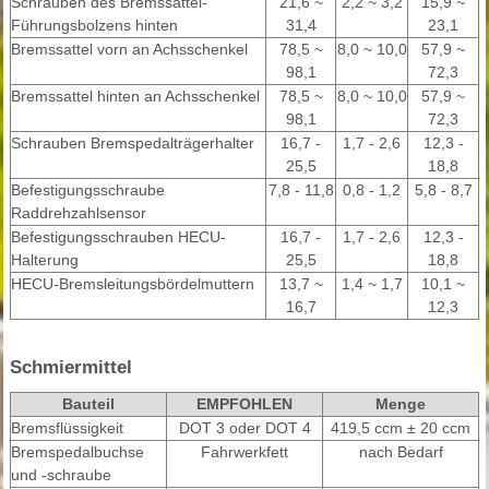
Schrauben des Bremssattel-
21,6 ~
2,2 ~ 3,2
15,9 ~
Führungsbolzens hinten
31,4
23,1
Bremssattel vorn an Achsschenkel
78,5 ~
8,0 ~ 10,0
57,9 ~
98,1
72,3
Bremssattel hinten an Achsschenkel
78,5 ~
8,0 ~ 10,0
57,9 ~
98,1
72,3
Schrauben Bremspedalträgerhalter
16,7 -
1,7 - 2,6
12,3 -
25,5
18,8
Befestigungsschraube
7,8 - 11,8
0,8 - 1,2
5,8 - 8,7
Raddrehzahlsensor
Befestigungsschrauben HECU-
16,7 -
1,7 - 2,6
12,3 -
Halterung
25,5
18,8
HECU-Bremsleitungsbördelmuttern
13,7 ~
1,4 ~ 1,7
10,1 ~
16,7
12,3
Schmiermittel
Bauteil
EMPFOHLEN
Menge
Bremsflüssigkeit
DOT 3 oder DOT 4
419,5 ccm ± 20 ccm
Bremspedalbuchse
Fahrwerkfett
nach Bedarf
und -schraube