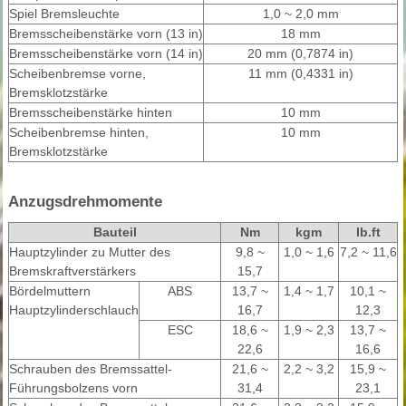
Spiel Bremsleuchte
1,0 ~ 2,0 mm
Bremsscheibenstärke vorn (13 in)
18 mm
Bremsscheibenstärke vorn (14 in)
20 mm (0,7874 in)
Scheibenbremse vorne,
11 mm (0,4331 in)
Bremsklotzstärke
Bremsscheibenstärke hinten
10 mm
Scheibenbremse hinten,
10 mm
Bremsklotzstärke
Anzugsdrehmomente
Bauteil
Nm
kgm
lb.ft
Hauptzylinder zu Mutter des
9,8 ~
1,0 ~ 1,6
7,2 ~ 11,6
Bremskraftverstärkers
15,7
Bördelmuttern
ABS
13,7 ~
1,4 ~ 1,7
10,1 ~
Hauptzylinderschlauch
16,7
12,3
ESC
18,6 ~
1,9 ~ 2,3
13,7 ~
22,6
16,6
Schrauben des Bremssattel-
21,6 ~
2,2 ~ 3,2
15,9 ~
Führungsbolzens vorn
31,4
23,1