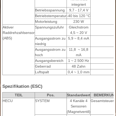
integriert
Betriebsspannung
9,7 - 17,4 V
Betriebstemperatur
-40 bis 120 °C
Motorleistung
230 W
Aktiver
Spannungszufuhr
Gleichstrom
Raddrehzahlsensor
4,5 ~ 20 V
(ABS)
Ausgangsstrom zu
5,9 ~ 8,4 mA
niedrig
Ausgangsstrom zu
11,8 ~ 16,8
hoch
mA
Ausgangsbereich
1 ~ 2.500 Hz
Geberrad
48 Zahn
Luftspalt
0,4 ~ 1,0 mm
Spezifikation (ESC)
TEIL
Pos.
Standardwert
BEMERKUN
HECU
SYSTEM
4 Kanäle 4
Gesamtsteuer
Sensoren
(Magnetventil)