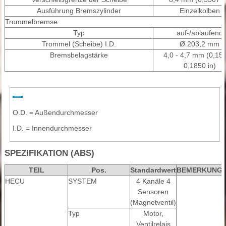
Ausführung Bremszylinder
Einzelkolben
Trommelbremse
Typ
auf-/ablaufend
Trommel (Scheibe) I.D.
Ø 203,2 mm
Bremsbelagstärke
4,0 - 4,7 mm (0,157
0,1850 in)
O.D. = Außendurchmesser
I.D. = Innendurchmesser
SPEZIFIKATION (ABS)
TEIL
Pos.
Standardwert
BEMERKUNG
HECU
SYSTEM
4 Kanäle 4
Sensoren
(Magnetventil)
Typ
Motor,
Ventilrelais