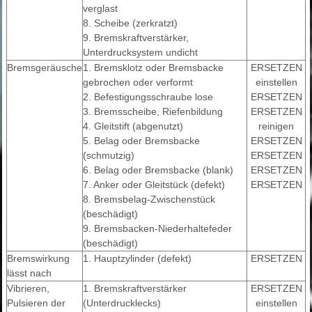
verglast
8. Scheibe (zerkratzt)
9. Bremskraftverstärker,
Unterdrucksystem undicht
Bremsgeräusche
1. Bremsklotz oder Bremsbacke
ERSETZEN
gebrochen oder verformt
einstellen
2. Befestigungsschraube lose
ERSETZEN
3. Bremsscheibe, Riefenbildung
ERSETZEN
4. Gleitstift (abgenutzt)
reinigen
5. Belag oder Bremsbacke
ERSETZEN
(schmutzig)
ERSETZEN
6. Belag oder Bremsbacke (blank)
ERSETZEN
7. Anker oder Gleitstück (defekt)
ERSETZEN
8. Bremsbelag-Zwischenstück
(beschädigt)
9. Bremsbacken-Niederhaltefeder
(beschädigt)
Bremswirkung
1. Hauptzylinder (defekt)
ERSETZEN
lässt nach
Vibrieren,
1. Bremskraftverstärker
ERSETZEN
Pulsieren der
(Unterdrucklecks)
einstellen