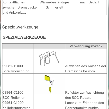
Kontaktflächen
Wärmebeständiges
nach Bedarf
zwischen Bremsbacke
Schmierfett
und Ankerplatte
Spezialwerkzeuge
SPEZIALWERKZEUGE
Verwendungszweck
09581-11000
Aufweiten des Kolbens der
Spreizvorrichtung
Bremsscheibe vorn
09964-C1100
Reflektor zur Ausrichtung
SCC-Reflektor
des SCC-Radars
09964-C1200
Laser zum Erkennen des
Kalibrierungsstrahl
Fahrzeugmittelpunkts.