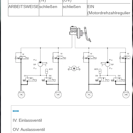
(IV)
(OV)
ARBEITSWEISE
schließen
schließen
EIN
(Motordrehzahlregulieru
IV: Einlassventil
OV: Auslassventil