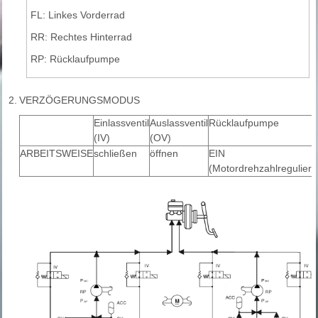
FL: Linkes Vorderrad
RR: Rechtes Hinterrad
RP: Rücklaufpumpe
2.
VERZÖGERUNGSMODUS
Einlassventil
Auslassventil
Rücklaufpumpe
(IV)
(OV)
ARBEITSWEISE
schließen
öffnen
EIN
(Motordrehzahlregulieru