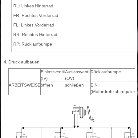
RL: Linkes Hinterrad
FR: Rechtes Vorderrad
FL: Linkes Vorderrad
RR: Rechtes Hinterrad
RP: Rücklaufpumpe
4.
Druck aufbauen
Einlassventil
Auslassventil
Rücklaufpumpe
(IV)
(OV)
ARBEITSWEISE
öffnen
schließen
EIN
(Motordrehzahlregulieru