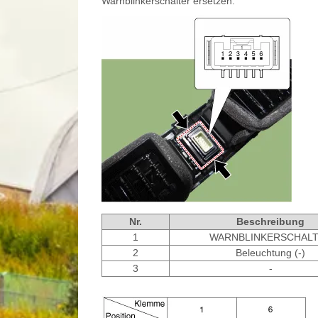
Warnblinkerschalter ersetzen.
Nr.
Beschreibung
1
WARNBLINKERSCHAL
2
Beleuchtung (-)
3
-