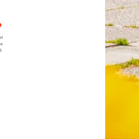
❯
el
he
3.
r