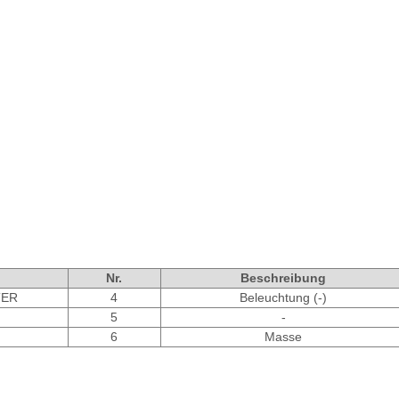
Nr.
Beschreibung
TER
4
Beleuchtung (-)
5
-
6
Masse