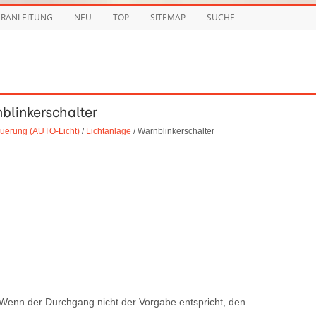
URANLEITUNG
NEU
TOP
SITEMAP
SUCHE
nblinkerschalter
euerung (AUTO-Licht)
/
Lichtanlage
/ Warnblinkerschalter
enn der Durchgang nicht der Vorgabe entspricht, den