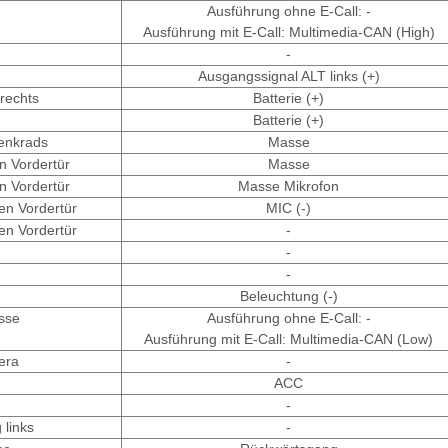
Ausführung ohne E-Call: -
Ausführung mit E-Call: Multimedia-CAN (High)
-
Ausgangssignal ALT links (+)
rechts
Batterie (+)
Batterie (+)
enkrads
Masse
en Vordertür
Masse
en Vordertür
Masse Mikrofon
en Vordertür
MIC (-)
en Vordertür
-
-
-
Beleuchtung (-)
sse
Ausführung ohne E-Call: -
Ausführung mit E-Call: Multimedia-CAN (Low)
era
-
ACC
-
 links
-