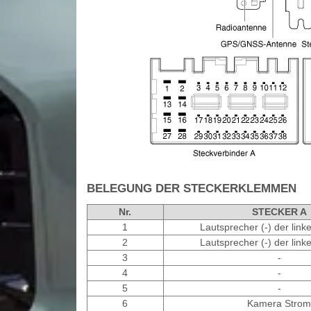
BELEGUNG DER STECKERKLEMMEN
Nr.
STECKER A
1
Lautsprecher (-) der link
2
Lautsprecher (-) der link
3
-
4
-
5
-
6
Kamera Strom