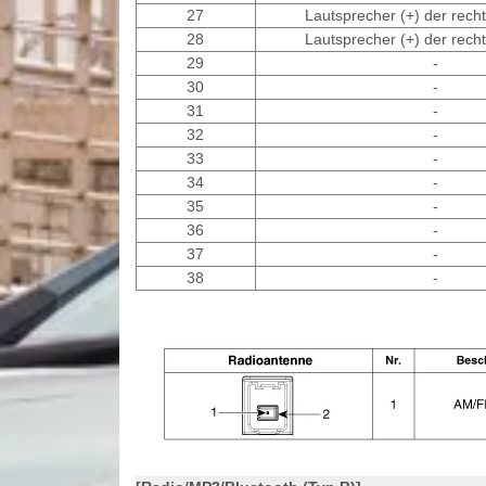
27
Lautsprecher (+) der recht
28
Lautsprecher (+) der recht
29
-
30
-
31
-
32
-
33
-
34
-
35
-
36
-
37
-
38
-