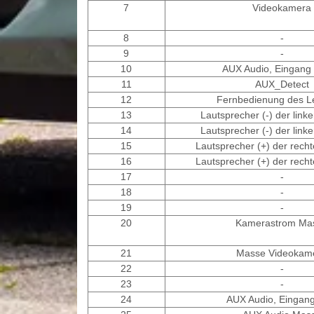
7
Videokamera
8
-
9
-
10
AUX Audio, Eingang 
11
AUX_Detect
12
Fernbedienung des L
13
Lautsprecher (-) der link
14
Lautsprecher (-) der link
15
Lautsprecher (+) der recht
16
Lautsprecher (+) der recht
17
-
18
-
19
-
20
Kamerastrom Ma
21
Masse Videokam
22
-
23
-
24
AUX Audio, Eingang