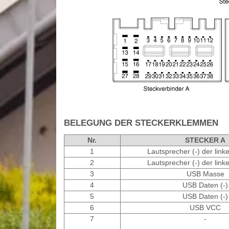
BELEGUNG DER STECKERKLEMMEN
Nr.
STECKER A
1
Lautsprecher (-) der linke
2
Lautsprecher (-) der linke
3
USB Masse
4
USB Daten (-)
5
USB Daten (-)
6
USB VCC
7
-