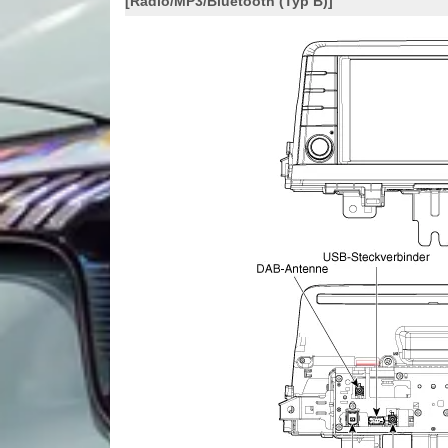
[Radio/MP3/Bluetooth (Typ B)]