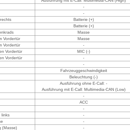
Ausführung mit E-Call: Multimedia-CAN (High)
-
-
rechts
Batterie (+)
Batterie (+)
enkrads
Masse
en Vordertür
Masse
en Vordertür
-
en Vordertür
MIC (-)
en Vordertür
-
-
Fahrzeuggeschwindigkeit
Beleuchtung (-)
Ausführung ohne E-Call: -
Ausführung mit E-Call: Multimedia-CAN (Low)
-
ACC
-
links
-
se
-
g (Masse)
-