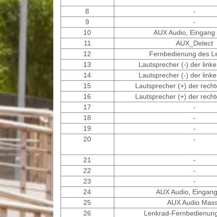
8
-
9
-
10
AUX Audio, Eingang 
11
AUX_Detect
12
Fernbedienung des L
13
Lautsprecher (-) der link
14
Lautsprecher (-) der link
15
Lautsprecher (+) der recht
16
Lautsprecher (+) der recht
17
-
18
-
19
-
20
-
21
-
22
-
23
-
24
AUX Audio, Eingang 
25
AUX Audio Mas
26
Lenkrad-Fernbedienun