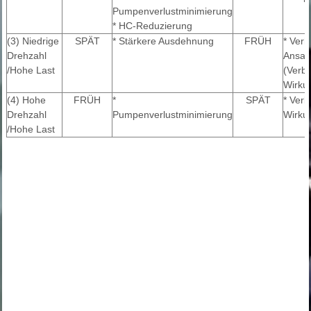
Pumpenverlustminimierung
* HC-Reduzierung
(3) Niedrige
SPÄT
* Stärkere Ausdehnung
FRÜH
* Verh
Drehzahl
Ansau
/Hohe Last
(Verb
Wirku
(4) Hohe
FRÜH
*
SPÄT
* Ver
Drehzahl
Pumpenverlustminimierung
Wirku
/Hohe Last