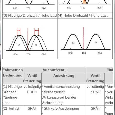
(3) Niedrige Drehzahl / Hohe Last
(4) Hohe Drehzahl / Hohe Last
Fahrbetrieb
Auspuffventil
Einl
Bedingung
Ventil
Auswirkung
Ventil
Steuerung
Steuerung
(1) Niedrige
vollständig
* Ventilunterschneidung
vollständig
* Vent
Drehzahl
FRÜH
* Verbesserter
SPÄT
* Verb
/Niedrige
Wirkungsgrad bei der
Wirku
Last
Verbrennung
Verbr
(2) Teillast
SPÄT
* Stärkere Ausdehnung
SPÄT
*
*
Pumpe