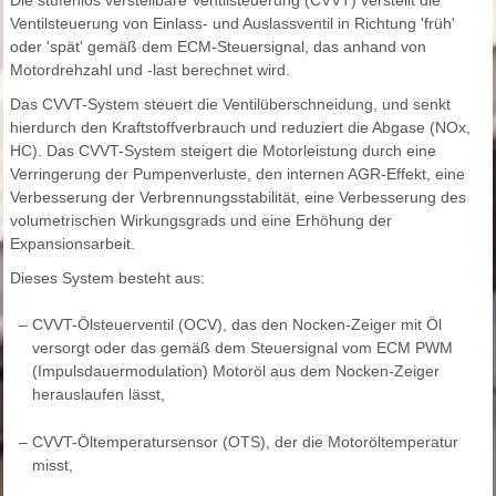
Die stufenlos verstellbare Ventilsteuerung (CVVT) verstellt die
Ventilsteuerung von Einlass- und Auslassventil in Richtung 'früh'
oder 'spät' gemäß dem ECM-Steuersignal, das anhand von
Motordrehzahl und -last berechnet wird.
Das CVVT-System steuert die Ventilüberschneidung, und senkt
hierdurch den Kraftstoffverbrauch und reduziert die Abgase (NOx,
HC). Das CVVT-System steigert die Motorleistung durch eine
Verringerung der Pumpenverluste, den internen AGR-Effekt, eine
Verbesserung der Verbrennungsstabilität, eine Verbesserung des
volumetrischen Wirkungsgrads und eine Erhöhung der
Expansionsarbeit.
Dieses System besteht aus:
–
CVVT-Ölsteuerventil (OCV), das den Nocken-Zeiger mit Öl
versorgt oder das gemäß dem Steuersignal vom ECM PWM
(Impulsdauermodulation) Motoröl aus dem Nocken-Zeiger
herauslaufen lässt,
–
CVVT-Öltemperatursensor (OTS), der die Motoröltemperatur
misst,