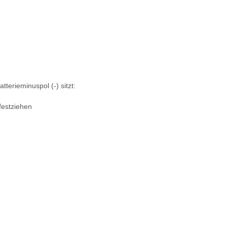
terieminuspol (-) sitzt:
festziehen