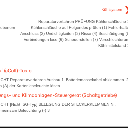
Kühlsystem
Reparaturverfahren PRÜFUNG Kühlerschläuche 
f ebenem
Kühlerschläuche auf Folgendes prüfen (1) Fehlerhaft
Anschluss (2) Undichtigkeiten (3) Risse (4) Beschädigung (
Verbindungen lose (6) Scheuerstellen (7) Verschlechteru
Kühlmittelstand 
f (eCall)-Taste
ICHT Reparaturverfahren Ausbau 1. Batteriemassekabel abklemmen. 2
 (A) der Kartenleseleuchte lösen.
zungs- und Klimaanlagen-Steuergerät (Schaltgetriebe)
ERSICHT [Nicht ISG-Typ] BELEGUNG DER STECKERKLEMMEN Nr.
einsam Beleuchtung (-) 3