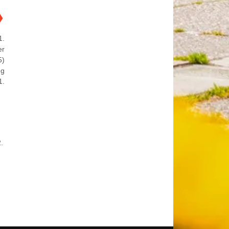
❯
1.
er
5)
ng
1.
.