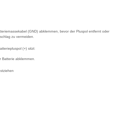
Batteriemassekabel (GND) abklemmen, bevor der Pluspol entfernt oder
schlag zu vermeiden.
eriepluspol (+) sitzt:
r Batterie abklemmen.
estziehen