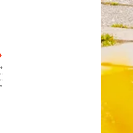
❯
ie
in
in
w.