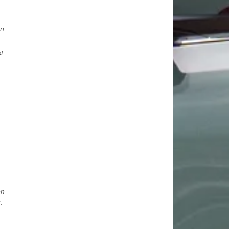
en
t
en
,