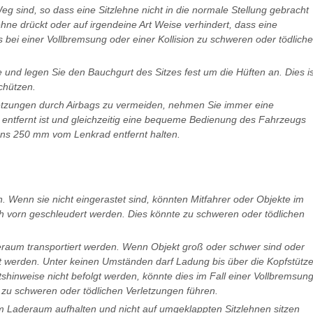
g sind, so dass eine Sitzlehne nicht in die normale Stellung gebracht
ne drückt oder auf irgendeine Art Weise verhindert, dass eine
 bei einer Vollbremsung oder einer Kollision zu schweren oder tödlich
 und legen Sie den Bauchgurt des Sitzes fest um die Hüften an. Dies is
chützen.
tzungen durch Airbags zu vermeiden, nehmen Sie immer eine
d entfernt ist und gleichzeitig eine bequeme Bedienung des Fahrzeugs
tens 250 mm vom Lenkrad entfernt halten.
. Wenn sie nicht eingerastet sind, könnten Mitfahrer oder Objekte im
ach vorn geschleudert werden. Dies könnte zu schweren oder tödlichen
aum transportiert werden. Wenn Objekt groß oder schwer sind oder
 werden. Unter keinen Umständen darf Ladung bis über die Kopfstütz
shinweise nicht befolgt werden, könnte dies im Fall einer Vollbremsung
 zu schweren oder tödlichen Verletzungen führen.
im Laderaum aufhalten und nicht auf umgeklappten Sitzlehnen sitzen