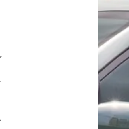
ie
i
n.