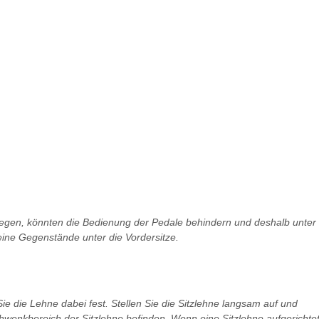
egen, könnten die Bedienung der Pedale behindern und deshalb unter
ine Gegenstände unter die Vordersitze.
ie die Lehne dabei fest. Stellen Sie die Sitzlehne langsam auf und
hwenkbereich der Sitzlehne befinden. Wenn eine Sitzlehne aufgerichte