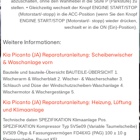
abzuschalten, ohne den Wählhebel in die Stufe P (Parkstufe) zu
stellen. • Gleichzeitig wechselt der Knopf ENGINE START/STOP
(Motorstart/-stopp) in die ACC-Position (wenn Sie den Knopf
ENGINE START/STOP (Motorstart/- stopp) wieder drücken,
wechselt er in die ON (Ein)-Position).
Weitere Informationen:
Kia Picanto (JA) Reparaturanleitung: Scheibenwischer
& Waschanlage vorn
Bauteile und bauteile-Übersicht BAUTEILE-ÜBERSICHT 1.
Wischerarm & Wischerblatt 2. Wischer- & Wascherschalter 3.
Schlauch und Düse der Windschutzscheiben-Waschanlage 4.
Wischermotor & Wischergestänge 5.
Kia Picanto (JA) Reparaturanleitung: Heizung, Lüftung
und Klimaanlage
Technische daten SPEZIFIKATION Klimaanlage Pos.
SPEZIFIKATION Kompressor Typ 5VSe09 (Variable Taumelscheibe)
5VS09 Öltyp & Fassungsvermögen FD46XG (PAG) 100 ± 10 g
Riemenscheibe, Bauart KEI