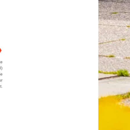
❯
te
I)
ie
ur
t.