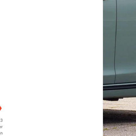
m
❯
 3
er
en