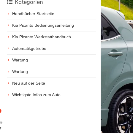
Kategorien
Handbücher Startseite
Kia Picanto Bedienungsanleitung
Kia Picanto Werkstatthandbuch
Automatikgetriebe
Wartung
Wartung
Neu auf der Seite
Wichtigste Infos zum Auto
❯
 ❈
7.